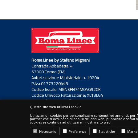
Roma Linee by Stefano Mignani
Contrada Abbadetta, 4
63900 Fermo (FM)
Autorizzazione Ministeriale n. 10204
P.Iva 01773220445
Codice fiscale: MGNSFN74M04G920K
Codice Univoco Fatturazioine: XL13LG4
PEC stefanomignani@pec.it
Questo sito web utilizza i cookie
Utilizziamo i cookies per personalizzare contenuti ed annunci, per fo
partner che si occupano di analisi dei dati web, pubblicità e social
cookies se continua ad utilizzare il nostro sito web.
Necessario
Preferenze
Statistiche
Market