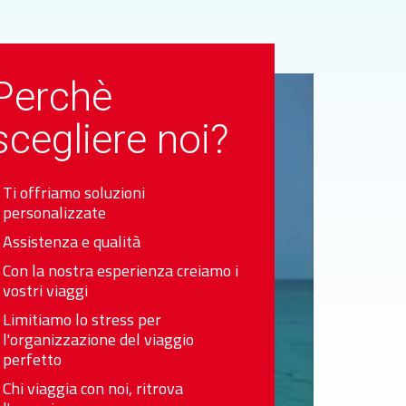
Perchè
scegliere noi?
Ti offriamo soluzioni
personalizzate
Assistenza e qualità
Con la nostra esperienza creiamo i
vostri viaggi
Limitiamo lo stress per
l'organizzazione del viaggio
perfetto
Chi viaggia con noi, ritrova