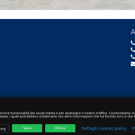
A
rnire funzionalità dei social media e per analizzare il nostro traffico. Condividiamo ino
 media, i quali potrebbero combinarle con altre informazioni che ha fornito loro o che h
Privacy Policy
-
Cookie Policy
| Hosted & created by
Dettagli cookies policy
P
Salva
Rifiuta
Clion
ing