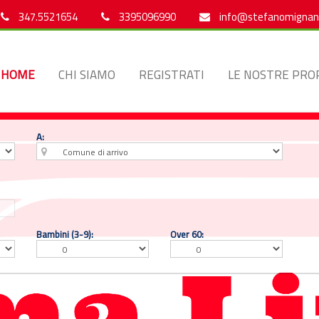
347.5521654
3395096990
info@stefanomignani
HOME
CHI SIAMO
REGISTRATI
LE NOSTRE PRO
A:
Bambini (3-9):
Over 60: